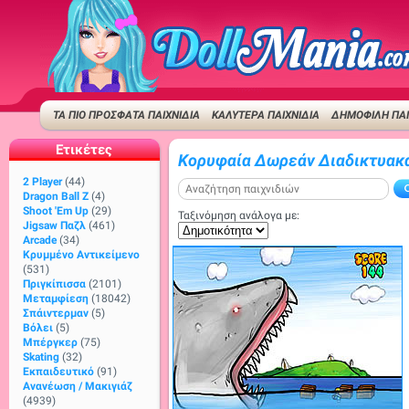
ΤΑ ΠΙΟ ΠΡΟΣΦΑΤΑ ΠΑΙΧΝΙΔΙΑ
ΚΑΛΥΤΕΡΑ ΠΑΙΧΝΙΔΙΑ
ΔΗΜΟΦΙΛΉ ΠΑΙ
Ετικέτες
Κορυφαία Δωρεάν Διαδικτυακά
2 Player
(44)
Dragon Ball Z
(4)
Shoot 'Em Up
(29)
Ταξινόμηση ανάλογα με:
Jigsaw Παζλ
(461)
Arcade
(34)
Κρυμμένο Αντικείμενο
(531)
Πριγκίπισσα
(2101)
Μεταμφίεση
(18042)
Σπάιντερμαν
(5)
Βόλει
(5)
Μπέργκερ
(75)
Skating
(32)
Εκπαιδευτικό
(91)
Ανανέωση / Μακιγιάζ
(4939)