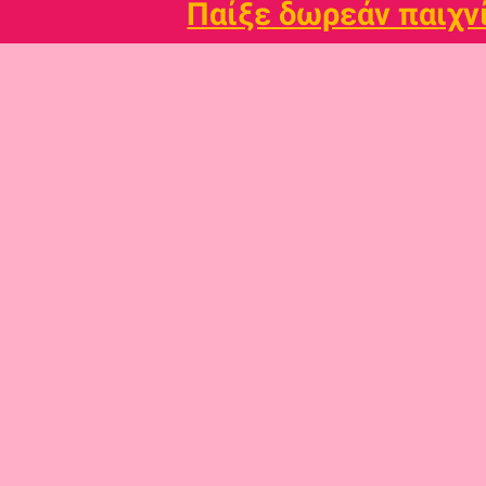
Παίξε δωρεάν παιχν