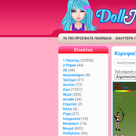
ΤΑ ΠΙΟ ΠΡΟΣΦΑΤΑ ΠΑΙΧΝΙΔΙΑ
ΚΑΛΥΤΕΡΑ Π
Ετικέτες
Κορυφαί
1 Παίκτης
(25555)
2 Player
(44)
3D
(46)
Ταξινόμηση 
Αεροσκάφος
(8)
Τρέξιμο
(31)
Αστείο
(77)
Ζώο
(1557)
Νερό
(200)
Arcade
(34)
Στρατός
(2)
Όπλα
(4)
Ρίψη
(27)
Ισορροπία
(18)
Μπάσκετ
(14)
Μωρό
(432)
Ποδήλατο
(43)