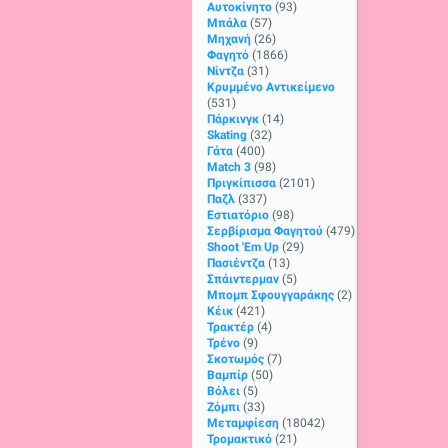
Αυτοκίνητο
(93)
Μπάλα
(57)
Μηχανή
(26)
Φαγητό
(1866)
Νίντζα
(31)
Κρυμμένο Αντικείμενο
(531)
Πάρκινγκ
(14)
Skating
(32)
Γάτα
(400)
Match 3
(98)
Πριγκίπισσα
(2101)
Παζλ
(337)
Εστιατόριο
(98)
Σερβίρισμα Φαγητού
(479)
Shoot 'Em Up
(29)
Πασιέντζα
(13)
Σπάιντερμαν
(5)
Μπομπ Σφουγγαράκης
(2)
Κέικ
(421)
Τρακτέρ
(4)
Τρένο
(9)
Σκοτωμός
(7)
Βαμπίρ
(50)
Βόλει
(5)
Ζόμπι
(33)
Μεταμφίεση
(18042)
Τρομακτικό
(21)