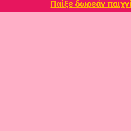
Παίξε δωρεάν παιχν