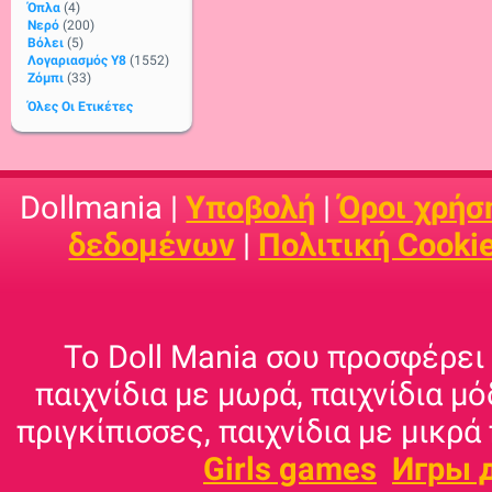
Όπλα
(4)
Νερό
(200)
Βόλει
(5)
Λογαριασμός Y8
(1552)
Ζόμπι
(33)
Όλες Οι Ετικέτες
Dollmania |
Υποβολή
|
Όροι χρήσ
δεδομένων
|
Πολιτική Cooki
Το Doll Mania σου προσφέρει 
παιχνίδια με μωρά, παιχνίδια μό
πριγκίπισσες, παιχνίδια με μικρά 
Girls games
Игры 