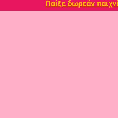
Παίξε δωρεάν παιχν