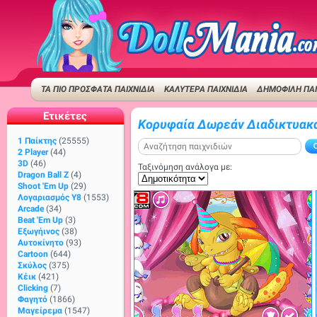
ΤΑ ΠΙΟ ΠΡΟΣΦΑΤΑ ΠΑΙΧΝΙΔΙΑ
ΚΑΛΥΤΕΡΑ ΠΑΙΧΝΙΔΙΑ
ΔΗΜΟΦΙΛΉ ΠΑΙ
Ετικέτες
Κορυφαία Δωρεάν Διαδικτυακά
1 Παίκτης
(25555)
2 Player
(44)
3D
(46)
Ταξινόμηση ανάλογα με:
Dragon Ball Z
(4)
Shoot 'Em Up
(29)
Λογαριασμός Y8
(1553)
Arcade
(34)
Beat 'Em Up
(3)
Εξωγήινος
(38)
Αυτοκίνητο
(93)
Cartoon
(644)
Σκύλος
(375)
Κέικ
(421)
Clicking
(7)
Φαγητό
(1866)
Μαγείρεμα
(1547)