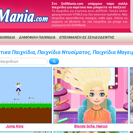
Στο DollMania.com υπάρχουν πάρα πολλά
παιχνίδια για κορίτσια που μπορείτε να παίξετε!
Τα παιχνίδια για κορίτσια είναι ΔΩΡΕΑΝ. Πολλά πλέον
χρησιμοποιούν HTML5 και δεν απαιτούν πρόσθετα. Νέα
παιχνίδια προστίθενται συνεχώς κάθε ώρα. Οπότε να
έρχεστε να βλέπετε τα νέα παιχνίδια με ρούχα και
μαγειρική στο Doll Mania.
ΑΙΧΝΙΔΙΑ
ΔΗΜΟΦΙΛΉ ΠΑΙΧΝΊΔΙΑ
ΕΠΙΣΉΜΑΝΣΗ ΩΣ ΣΕΛΙΔΟΔΕΊΚΤΗΣ
τικα Παιχνίδια, Παιχνίδια Ντυσίματος, Παιχνίδια Μαγει
Jump King
Blonde Sofia: Haircut