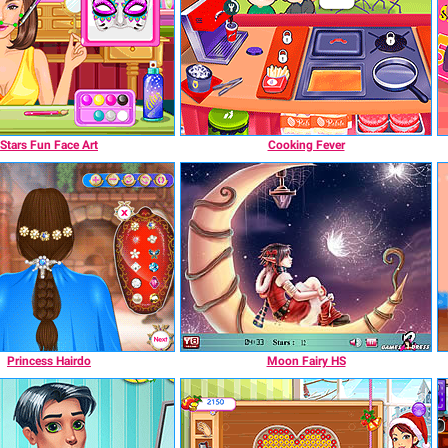
Stars Fun Face Art
Cooking Fever
Princess Hairdo
Moon Fairy HS