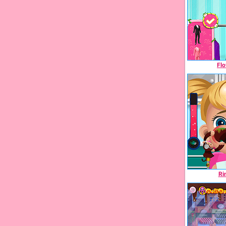
Flo
Ri