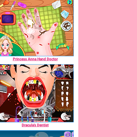
Princess Anna Hand Doctor
Dracula's Dentist