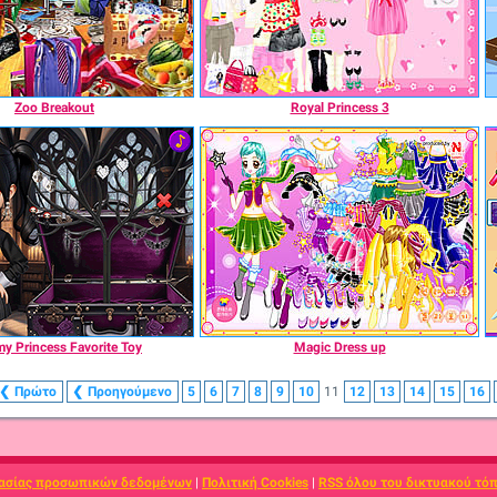
Zoo Breakout
Royal Princess 3
y Princess Favorite Toy
Magic Dress up
❮
Πρώτο
❮
Προηγούμενο
5
6
7
8
9
10
11
12
13
14
15
16
τασίας προσωπικών δεδομένων
|
Πολιτική Cookies
|
RSS όλου του δικτυακού τό