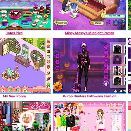
Toto's Pies
Missy Messy's Midnight Ramen
My New Room
K-Pop Hunters Halloween Fashion