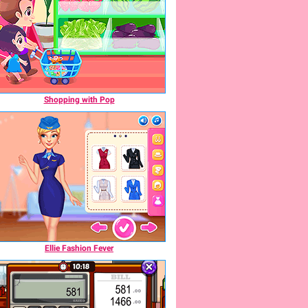
Shopping with Pop
Ellie Fashion Fever