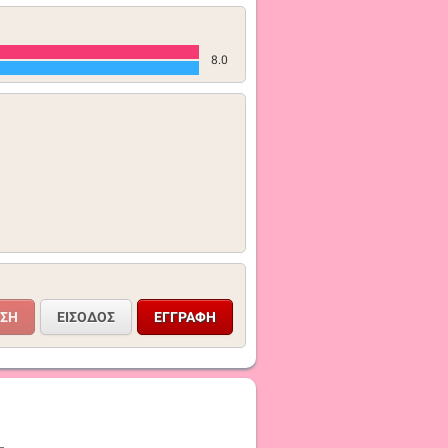
8.0
ΕΊΣΟΔΟΣ
ΕΓΓΡΑΦΉ