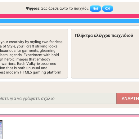
Ψήφισε:
Σας άρεσε αυτό το παιχνίδι;
ΝΑΙ
ΌΧΙ
Πλήκτρα ελέγχου παιχνιδιού
our creativity by styling two fearless
of Style, you’ll craft striking looks
luxurious fur garments, gleaming
thern legends. Experiment with bold
sign heroic images that embody
rn warriors. Each Valkyrie becomes
hion that is both unusual and
ggest modern HTML5 gaming platform!