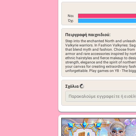
Ναι
Όχι
Πειργραφή παιχνιδιού:
Step into the enchanted North and unleash y
Valkyrie warriors. In Fashion Valkyries: Saga 
that blend myth and fashion. Choose from 
armor and rare accessories inspired by nor
ethnic hairstyles and fierce makeup to de
strength, elegance and the spirit of northe
your canvas for creating extraordinary fas
unforgettable. Play games on Y8 - The bi
Σχόλια