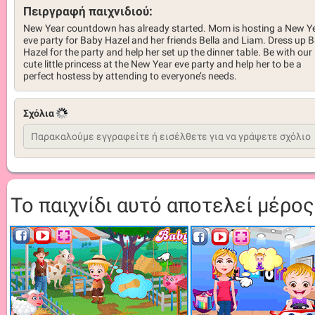
Πειργραφή παιχνιδιού:
New Year countdown has already started. Mom is hosting a New Y
eve party for Baby Hazel and her friends Bella and Liam. Dress up 
Hazel for the party and help her set up the dinner table. Be with our
cute little princess at the New Year eve party and help her to be a
perfect hostess by attending to everyone’s needs.
Σχόλια
Το παιχνίδι αυτό αποτελεί μέρος