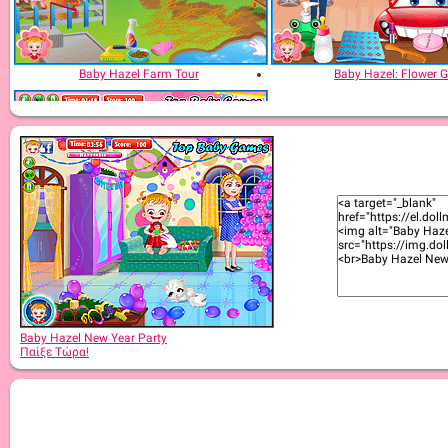
Baby Hazel Farm Tour
Baby Hazel: Flower Gi
Baby Hazel At Beach
Baby Hazel New Year Party
Παίξε Τώρα!