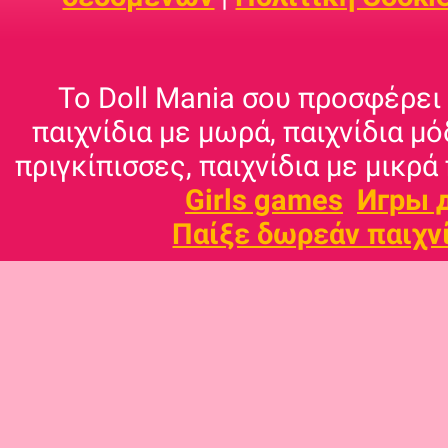
Το Doll Mania σου προσφέρει 
παιχνίδια με μωρά, παιχνίδια μό
πριγκίπισσες, παιχνίδια με μικρά 
Girls games
Игры 
Παίξε δωρεάν παιχν