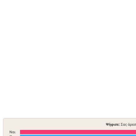
Ψήφισε:
Σας άρεσ
Ναι