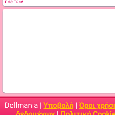
Παίξε Τώρα!
Dollmania |
Υποβολή
|
Όροι χρήσ
δεδομένων
|
Πολιτική Cooki