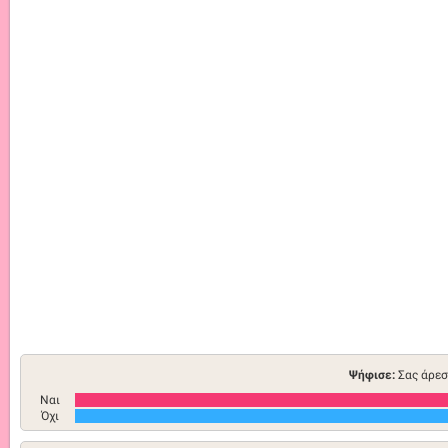
Ψήφισε:
Σας άρεσ
Ναι
Όχι