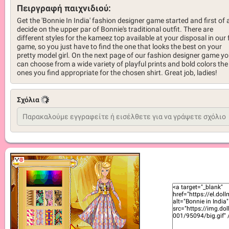
Πειργραφή παιχνιδιού:
Get the 'Bonnie In India' fashion designer game started and first of a
decide on the upper par of Bonnie's traditional outfit. There are
different styles for the kameez top available at your disposal in our
game, so you just have to find the one that looks the best on your
pretty model girl. On the next page of our fashion designer game y
can choose from a wide variety of playful prints and bold colors the
ones you find appropriate for the chosen shirt. Great job, ladies!
Σχόλια