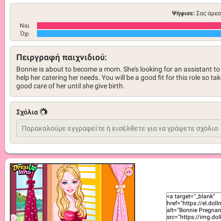
Ψήφισε:
Σας άρεσ
Ναι
Όχι
Πειργραφή παιχνιδιού:
Bonnie is about to become a mom. She's looking for an assistant to
help her catering her needs. You will be a good fit for this role so ta
good care of her until she give birth.
Σχόλια