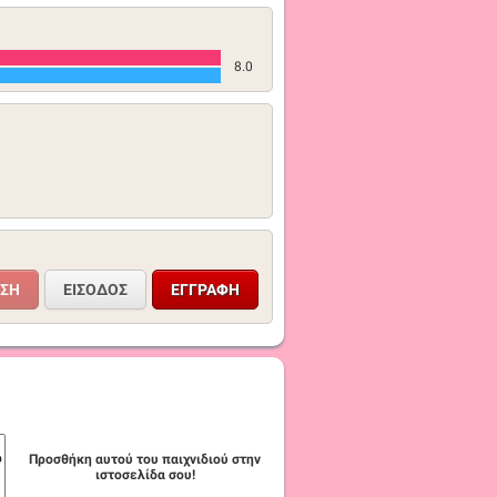
8.0
ΕΊΣΟΔΟΣ
ΕΓΓΡΑΦΉ
Προσθήκη αυτού του παιχνιδιού στην
ιστοσελίδα σου!