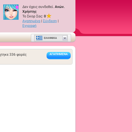
Δεν έχεις συνδεθεί.
Ανών.
Χρήστης
Το Σκορ Σας:
0
Αγαπημένα
|
Σύνδεση
|
Εγγραφή
ΕΛΛΗΝΙΚΆ
χτηκε
336
φορές
ΑΓΑΠΗΜΈΝΑ