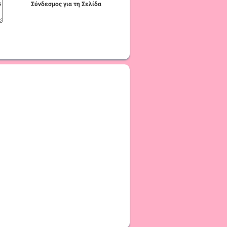
Σύνδεσμος για τη Σελίδα