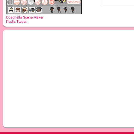
Coachella Scene Maker
Παίξε Τώρα!