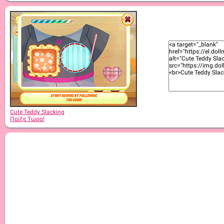
Cute Teddy Slacking
Παίξε Τώρα!