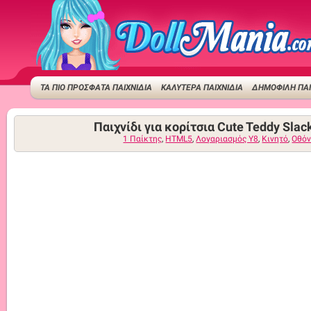
ΤΑ ΠΙΟ ΠΡΟΣΦΑΤΑ ΠΑΙΧΝΙΔΙΑ
ΚΑΛΥΤΕΡΑ ΠΑΙΧΝΙΔΙΑ
ΔΗΜΟΦΙΛΉ ΠΑΙ
Παιχνίδι για κορίτσια Cute Teddy Slac
1 Παίκτης
,
HTML5
,
Λογαριασμός Y8
,
Κινητό
,
Οθόν