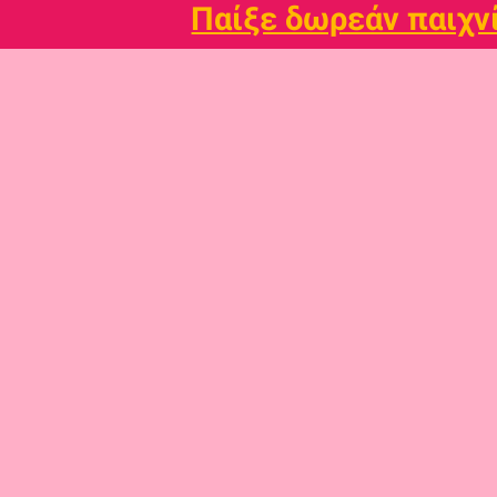
Παίξε δωρεάν παιχν