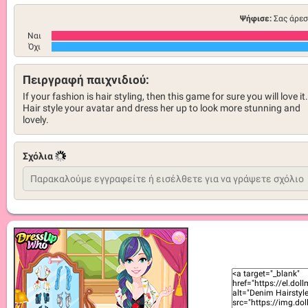
Ψήφισε:
Σας άρεσ
Ναι
Όχι
Πειργραφή παιχνιδιού:
If your fashion is hair styling, then this game for sure you will love it.
Hair style your avatar and dress her up to look more stunning and
lovely.
Σχόλια