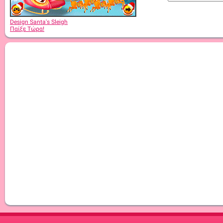
Design Santa's Sleigh
Παίξε Τώρα!