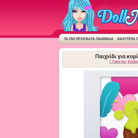
ΤΑ ΠΙΟ ΠΡΟΣΦΑΤΑ ΠΑΙΧΝΙΔΙΑ
ΚΑΛΥΤΕΡΑ Π
Παιχνίδι για κορ
1 Παίκτης
,
Επιδε