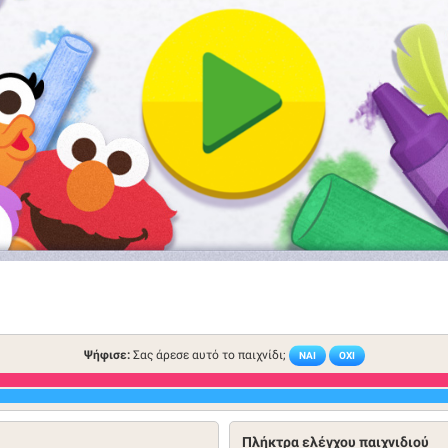
Ψήφισε:
Σας άρεσε αυτό το παιχνίδι;
ΝΑΙ
ΌΧΙ
Πλήκτρα ελέγχου παιχνιδιού