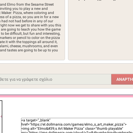
f, and Elmo from the Sesame Street
inviting you to play a new and
rt Maker: Pizza, where coloring and
ss of a pizza, so you are in for a new
s had not had before in any of our
ight now we get to share with you this
we are going to teach you how the game
to be difficult, but fun and interesting,
markers or pencil to color on the pizza
e it with the toppings all around it,
 salami, cheese, mushrooms, and even
and tastes are going to be up to you