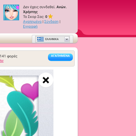
Δεν έχεις συνδεθεί.
Ανών.
Χρήστης
Το Σκορ Σας:
0
Αγαπημένα
|
Σύνδεση
|
Εγγραφή
ΕΛΛΗΝΙΚΆ
141
φορές
ΑΓΑΠΗΜΈΝΑ
ής