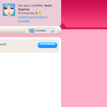
Δεν έχεις συνδεθεί.
Ανών.
Χρήστης
Το Σκορ Σας:
0
Αγαπημένα
|
Σύνδεση
|
Εγγραφή
ΕΛΛΗΝΙΚΆ
ορές
ΑΓΑΠΗΜΈΝΑ