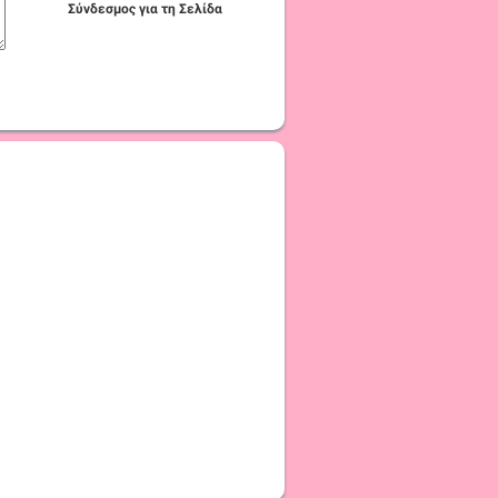
Σύνδεσμος για τη Σελίδα