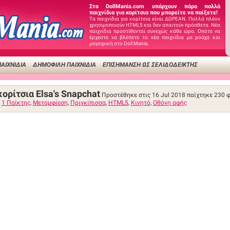
Στο DollMania.com υπάρχουν πάρα πολλά
παιχνίδια για κορίτσια που μπορείτε να παίξετε!
Τα παιχνίδια για κορίτσια είναι ΔΩΡΕΑΝ. Πολλά πλέον
χρησιμοποιούν HTML5 και δεν απαιτούν πρόσθετα. Νέα
παιχνίδια προστίθενται συνεχώς κάθε ώρα. Οπότε να
έρχεστε να βλέπετε τα νέα παιχνίδια με ρούχα και
μαγειρική στο Doll Mania.
ΑΙΧΝΙΔΙΑ
ΔΗΜΟΦΙΛΉ ΠΑΙΧΝΊΔΙΑ
ΕΠΙΣΉΜΑΝΣΗ ΩΣ ΣΕΛΙΔΟΔΕΊΚΤΗΣ
κορίτσια Elsa's Snapchat
Προστέθηκε στις 16 Jul 2018
παίχτηκε
230
φ
1 Παίκτης
,
Μεταμφίεση
,
Πριγκίπισσα
,
HTML5
,
Κινητό
,
Οθόνη αφής