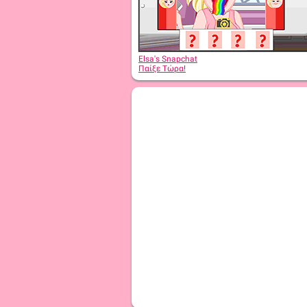
Elsa's Snapchat
Παίξε Τώρα!