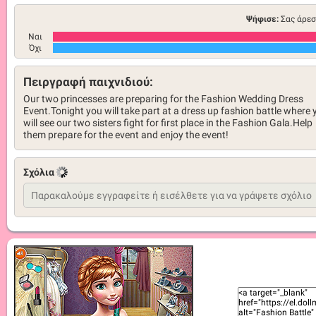
Ψήφισε:
Σας άρεσ
Ναι
Όχι
Πειργραφή παιχνιδιού:
Our two princesses are preparing for the Fashion Wedding Dress
Event.Tonight you will take part at a dress up fashion battle where 
will see our two sisters fight for first place in the Fashion Gala.Help
them prepare for the event and enjoy the event!
Σχόλια