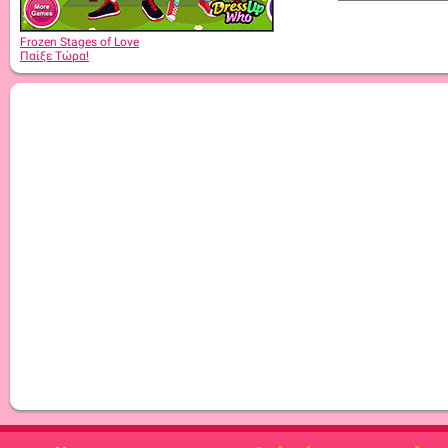
Frozen Stages of Love
Παίξε Τώρα!