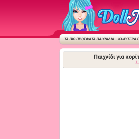
ΤΑ ΠΙΟ ΠΡΟΣΦΑΤΑ ΠΑΙΧΝΙΔΙΑ
ΚΑΛΥΤΕΡΑ Π
Παιχνίδι για κορί
1