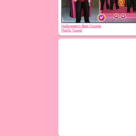
Halloween's Best Couple
Παίξε Τώρα!