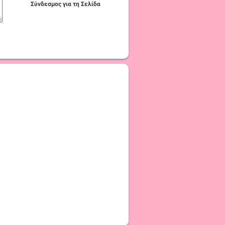
Σύνδεσμος για τη Σελίδα