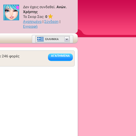
Δεν έχεις συνδεθεί.
Ανών.
Χρήστης
Το Σκορ Σας:
0
Αγαπημένα
|
Σύνδεση
|
Εγγραφή
ΕΛΛΗΝΙΚΆ
ε
246
φορές
ΑΓΑΠΗΜΈΝΑ