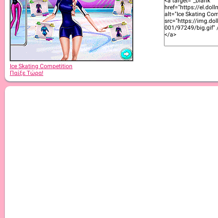
Ice Skating Competition
Παίξε Τώρα!