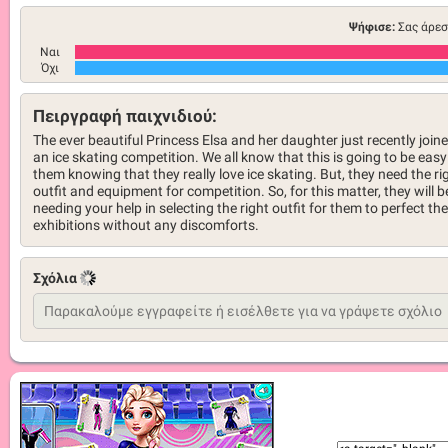
Ψήφισε:
Σας άρεσ
Ναι
Όχι
Πειργραφή παιχνιδιού:
The ever beautiful Princess Elsa and her daughter just recently join
an ice skating competition. We all know that this is going to be easy
them knowing that they really love ice skating. But, they need the ri
outfit and equipment for competition. So, for this matter, they will b
needing your help in selecting the right outfit for them to perfect the
exhibitions without any discomforts.
Σχόλια