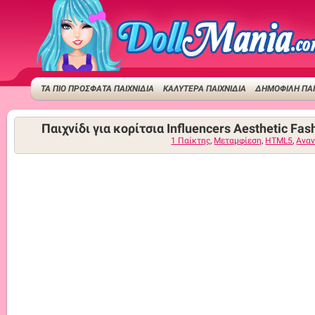
ΤΑ ΠΙΟ ΠΡΟΣΦΑΤΑ ΠΑΙΧΝΙΔΙΑ
ΚΑΛΥΤΕΡΑ ΠΑΙΧΝΙΔΙΑ
ΔΗΜΟΦΙΛΉ ΠΑΙ
Παιχνίδι για κορίτσια Influencers Aesthetic Fas
1 Παίκτης
,
Μεταμφίεση
,
HTML5
,
Αναν