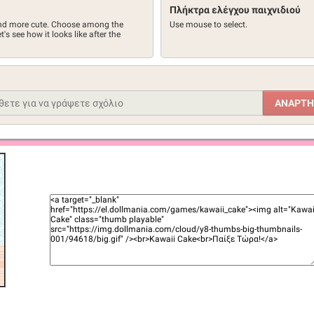
Πλήκτρα ελέγχου παιχνιδιού
and more cute. Choose among the
Use mouse to select.
's see how it looks like after the