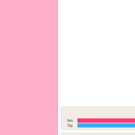
Ναι
Όχι