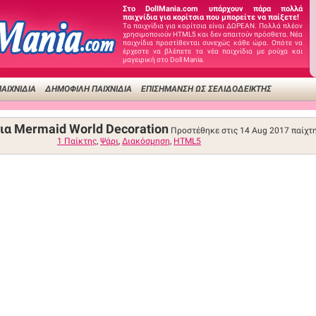
Στο DollMania.com υπάρχουν πάρα πολλά
παιχνίδια για κορίτσια που μπορείτε να παίξετε!
Τα παιχνίδια για κορίτσια είναι ΔΩΡΕΑΝ. Πολλά πλέον
χρησιμοποιούν HTML5 και δεν απαιτούν πρόσθετα. Νέα
παιχνίδια προστίθενται συνεχώς κάθε ώρα. Οπότε να
έρχεστε να βλέπετε τα νέα παιχνίδια με ρούχα και
μαγειρική στο Doll Mania.
ΑΙΧΝΙΔΙΑ
ΔΗΜΟΦΙΛΉ ΠΑΙΧΝΊΔΙΑ
ΕΠΙΣΉΜΑΝΣΗ ΩΣ ΣΕΛΙΔΟΔΕΊΚΤΗΣ
σια Mermaid World Decoration
Προστέθηκε στις 14 Aug 2017
παίχτ
1 Παίκτης
,
Ψάρι
,
Διακόσμηση
,
HTML5