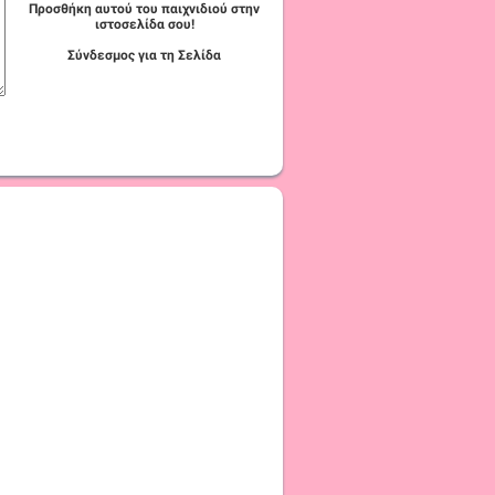
Προσθήκη αυτού του παιχνιδιού στην
ιστοσελίδα σου!
Σύνδεσμος για τη Σελίδα