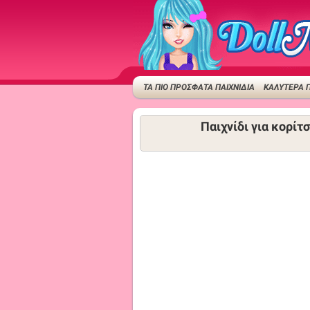
ΤΑ ΠΙΟ ΠΡΟΣΦΑΤΑ ΠΑΙΧΝΙΔΙΑ
ΚΑΛΥΤΕΡΑ Π
Παιχνίδι για κορίτ