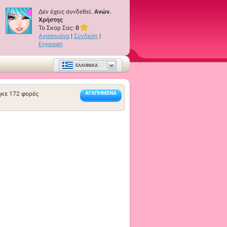
Δεν έχεις συνδεθεί.
Ανών.
Χρήστης
Το Σκορ Σας:
0
Αγαπημένα
|
Σύνδεση
|
Εγγραφή
ΕΛΛΗΝΙΚΆ
ηκε
172
φορές
ΑΓΑΠΗΜΈΝΑ