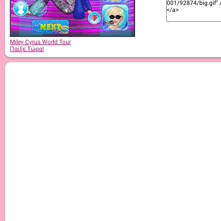
Miley Cyrus World Tour
Παίξε Τώρα!