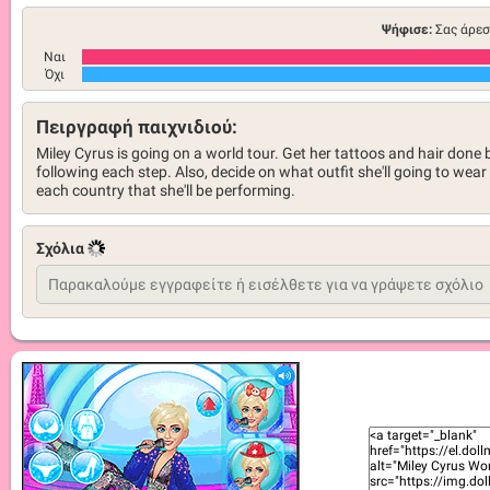
Ψήφισε:
Σας άρεσ
Ναι
Όχι
Πειργραφή παιχνιδιού:
Miley Cyrus is going on a world tour. Get her tattoos and hair done 
following each step. Also, decide on what outfit she'll going to wear
each country that she'll be performing.
Σχόλια