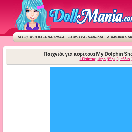
ΤΑ ΠΙΟ ΠΡΟΣΦΑΤΑ ΠΑΙΧΝΙΔΙΑ
ΚΑΛΥΤΕΡΑ ΠΑΙΧΝΙΔΙΑ
ΔΗΜΟΦΙΛΉ ΠΑΙ
Παιχνίδι για κορίτσια My Dolphin S
1 Παίκτης
,
Νερό
,
Ψάρι
,
Εμπόδιο
,