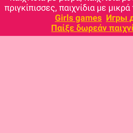
πριγκίπισσες, παιχνίδια με μικρά 
Girls games
Игры 
Παίξε δωρεάν παιχν