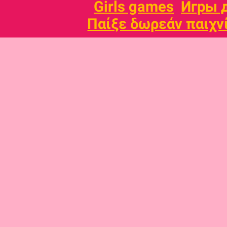
Girls games
Игры 
Παίξε δωρεάν παιχν