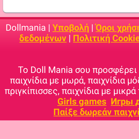
Dollmania |
Υποβολή
|
Όροι χρήσ
δεδομένων
|
Πολιτική Cooki
Το Doll Mania σου προσφέρει 
παιχνίδια με μωρά, παιχνίδια μό
πριγκίπισσες, παιχνίδια με μικρά 
Girls games
Игры 
Παίξε δωρεάν παιχν