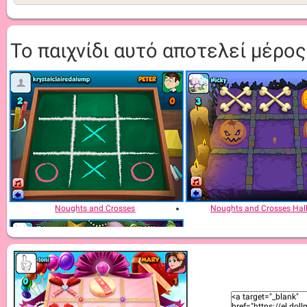
Το παιχνίδι αυτό αποτελεί μέρος
Noughts and Crosses
Noughts and Crosses Hal