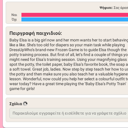
Ψήφισε:
Σας άρεσ
Ναι
Όχι
Πειργραφή παιχνιδιού:
Baby Elsa is a big girl now and her mom wants her to start behavin
like a like. She’s too old for diapers so your main task while playing
DressUpWho’s brand-new Frozen Game is to guide Elsa though the
potty training process. But first of all, let’s find a couple of things y
might need for Elsa’s training session. Using your magnifying glass
spot the potty, the toilet paper, baby Elsa’s favorite book, the soap 
a soft towel. Great job, ladies. Now step by step teach her how to u
the potty and then make sure you also teach her a valuable hygiene
lesson. Wonderful, now could you help her select a colourful outfit t
wear today? Have a great time playing the ‘Baby Elsa’s Potty Train’
game for girls!
Σχόλια