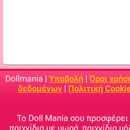
Dollmania |
Υποβολή
|
Όροι χρήσ
δεδομένων
|
Πολιτική Cooki
Το Doll Mania σου προσφέρει 
παιχνίδια με μωρά, παιχνίδια μό