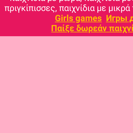
πριγκίπισσες, παιχνίδια με μικρά 
Girls games
Игры 
Παίξε δωρεάν παιχν