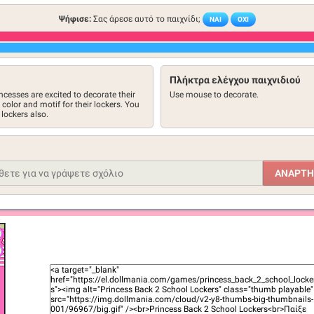
Ψήφισε:
Σας άρεσε αυτό το παιχνίδι;
ΝΑΙ
ΌΧΙ
Πλήκτρα ελέγχου παιχνιδιού
incesses are excited to decorate their
Use mouse to decorate.
color and motif for their lockers. You
 lockers also.