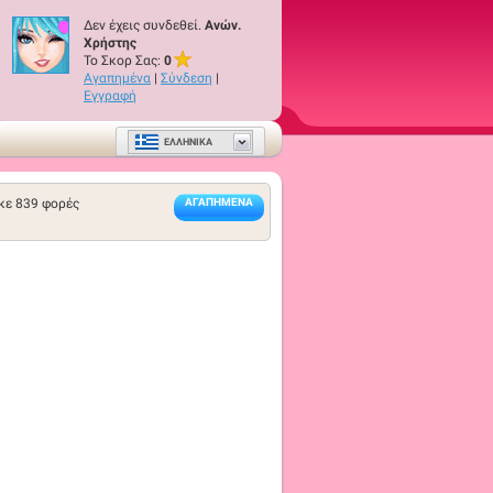
Δεν έχεις συνδεθεί.
Ανών.
Χρήστης
Το Σκορ Σας:
0
Αγαπημένα
|
Σύνδεση
|
Εγγραφή
ΕΛΛΗΝΙΚΆ
κε
839
φορές
ΑΓΑΠΗΜΈΝΑ