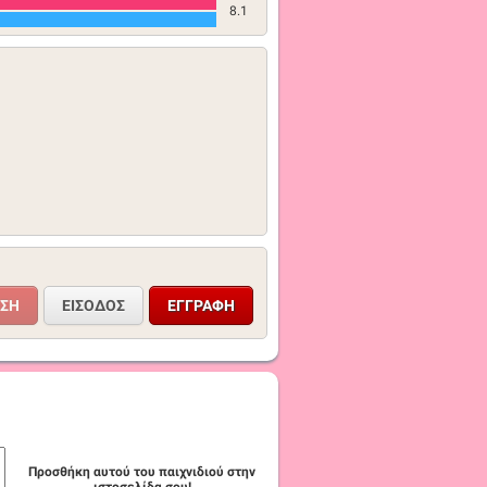
8.1
ΕΊΣΟΔΟΣ
ΕΓΓΡΑΦΉ
Προσθήκη αυτού του παιχνιδιού στην