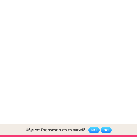
Ψήφισε:
Σας άρεσε αυτό το παιχνίδι;
ΝΑΙ
ΌΧΙ