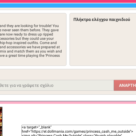
Πλήκτρα ελέγχου παιχνιδιού
and they are looking for trouble! You
ve never seen them before. They gave
are now ready to dress up ripped
cessories but they could use your
 hip-hop inspired outfits. Come and
es and accessories we have prepared at
e, mix and match them as you wish and
Have a great time playing the 'Princess