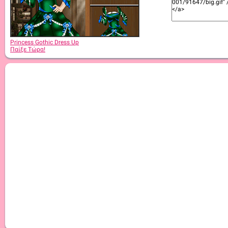
Princess Gothic Dress Up
Παίξε Τώρα!