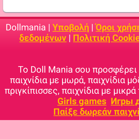
Dollmania |
Υποβολή
|
Όροι χρήσ
δεδομένων
|
Πολιτική Cooki
Το Doll Mania σου προσφέρει 
παιχνίδια με μωρά, παιχνίδια μό
πριγκίπισσες, παιχνίδια με μικρά 
Girls games
Игры 
Παίξε δωρεάν παιχν