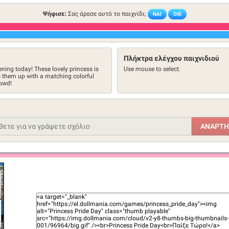
Ψήφισε:
Σας άρεσε αυτό το παιχνίδι;
ΝΑΙ
ΌΧΙ
Πλήκτρα ελέγχου παιχνιδιού
ening today! These lovely princess is
Use mouse to select.
s them up with a matching colorful
rowd!