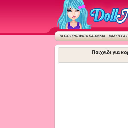
ΤΑ ΠΙΟ ΠΡΟΣΦΑΤΑ ΠΑΙΧΝΙΔΙΑ
ΚΑΛΥΤΕΡΑ Π
Παιχνίδι για κο