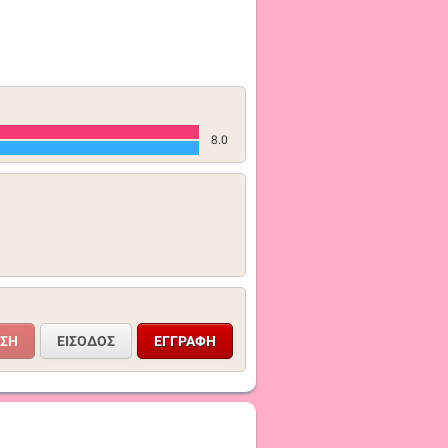
8.0
ΕΊΣΟΔΟΣ
ΕΓΓΡΑΦΉ