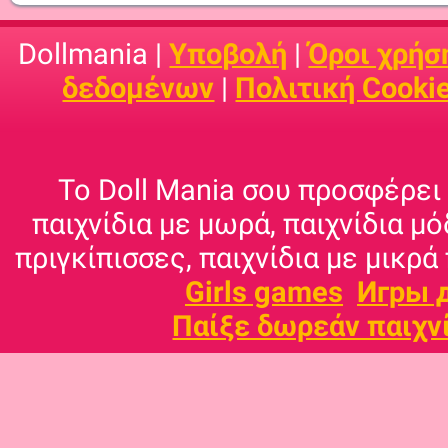
Dollmania |
Υποβολή
|
Όροι χρήσ
δεδομένων
|
Πολιτική Cooki
Το Doll Mania σου προσφέρει 
παιχνίδια με μωρά, παιχνίδια μό
πριγκίπισσες, παιχνίδια με μικρά 
Girls games
Игры 
Παίξε δωρεάν παιχν