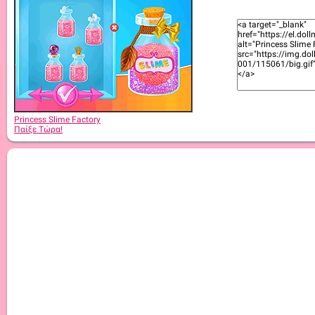
Princess Slime Factory
Παίξε Τώρα!