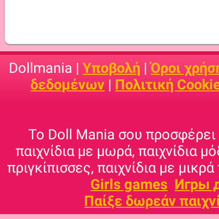
Dollmania |
Υποβολή
|
Όροι χρήσ
δεδομένων
|
Πολιτική Cooki
Το Doll Mania σου προσφέρει 
παιχνίδια με μωρά, παιχνίδια μό
πριγκίπισσες, παιχνίδια με μικρά 
Girls games
Игры 
Παίξε δωρεάν παιχν