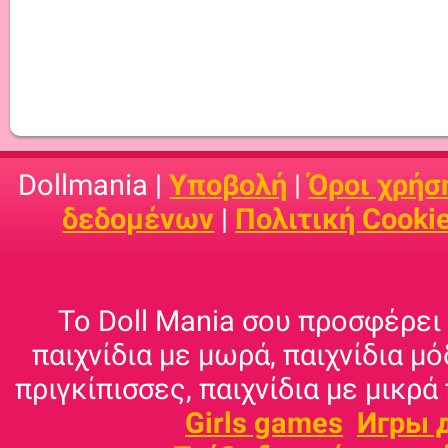
Dollmania |
Υποβολή
|
Όροι χρήσ
δεδομένων
|
Πολιτική Cooki
Το Doll Mania σου προσφέρει 
παιχνίδια με μωρά, παιχνίδια μό
πριγκίπισσες, παιχνίδια με μικρά 
Girls games
Игры 