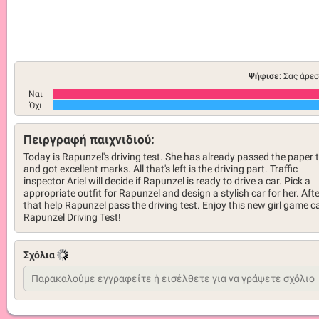
Ψήφισε:
Σας άρεσ
Ναι
Όχι
Πειργραφή παιχνιδιού:
Today is Rapunzel's driving test. She has already passed the paper 
and got excellent marks. All that's left is the driving part. Traffic
inspector Ariel will decide if Rapunzel is ready to drive a car. Pick a
appropriate outfit for Rapunzel and design a stylish car for her. Aft
that help Rapunzel pass the driving test. Enjoy this new girl game ca
Rapunzel Driving Test!
Σχόλια