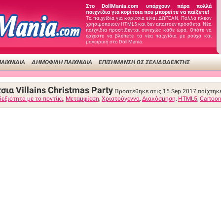
Στο DollMania.com υπάρχουν πάρα πολλά
παιχνίδια για κορίτσια που μπορείτε να παίξετε!
Τα παιχνίδια για κορίτσια είναι ΔΩΡΕΑΝ. Πολλά πλέον
χρησιμοποιούν HTML5 και δεν απαιτούν πρόσθετα. Νέα
παιχνίδια προστίθενται συνεχώς κάθε ώρα. Οπότε να
έρχεστε να βλέπετε τα νέα παιχνίδια με ρούχα και
μαγειρική στο Doll Mania.
ΑΙΧΝΙΔΙΑ
ΔΗΜΟΦΙΛΉ ΠΑΙΧΝΊΔΙΑ
ΕΠΙΣΉΜΑΝΣΗ ΩΣ ΣΕΛΙΔΟΔΕΊΚΤΗΣ
τσια Villains Christmas Party
Προστέθηκε στις 15 Sep 2017
παίχτηκ
δεξιότητα με το ποντίκι
,
Μεταμφίεση
,
Χριστούγεννα
,
Διακόσμηση
,
HTML5
,
Cartoo