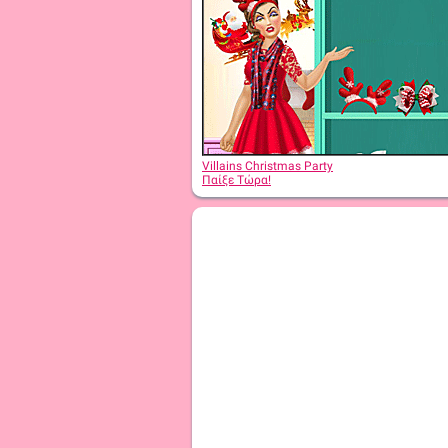
Villains Christmas Party
Παίξε Τώρα!