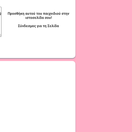
Προσθήκη αυτού του παιχνιδιού στην
ιστοσελίδα σου!
Σύνδεσμος για τη Σελίδα