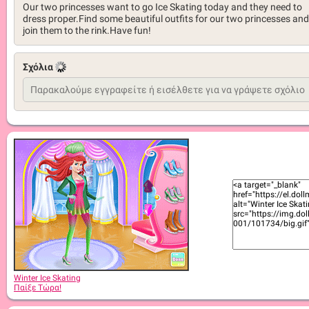
Our two princesses want to go Ice Skating today and they need to
dress proper.Find some beautiful outfits for our two princesses and
join them to the rink.Have fun!
Σχόλια
Winter Ice Skating
Παίξε Τώρα!