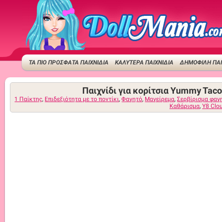
ΤΑ ΠΙΟ ΠΡΟΣΦΑΤΑ ΠΑΙΧΝΙΔΙΑ
ΚΑΛΥΤΕΡΑ ΠΑΙΧΝΙΔΙΑ
ΔΗΜΟΦΙΛΉ ΠΑΙ
Παιχνίδι για κορίτσια Yummy Tac
1 Παίκτης
,
Επιδεξιότητα με το ποντίκι
,
Φαγητό
,
Μαγείρεμα
,
Σερβίρισμα φαγ
Καθάρισμα
,
Y8 Clo