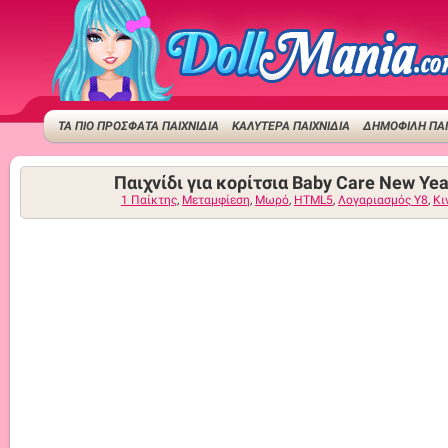
ΤΑ ΠΙΟ ΠΡΟΣΦΑΤΑ ΠΑΙΧΝΙΔΙΑ
ΚΑΛΥΤΕΡΑ ΠΑΙΧΝΙΔΙΑ
ΔΗΜΟΦΙΛΉ ΠΑΙ
Παιχνίδι για κορίτσια Baby Care New Ye
1 Παίκτης
,
Μεταμφίεση
,
Μωρό
,
HTML5
,
Λογαριασμός Y8
,
Κι