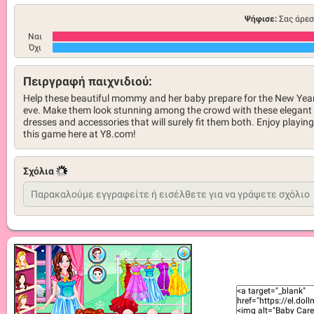
Ψήφισε:
Σας άρεσ
Ναι
Όχι
Πειργραφή παιχνιδιού:
Help these beautiful mommy and her baby prepare for the New Year
eve. Make them look stunning among the crowd with these elegant
dresses and accessories that will surely fit them both. Enjoy playing
this game here at Y8.com!
Σχόλια