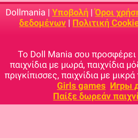
Dollmania |
Υποβολή
|
Όροι χρήσ
δεδομένων
|
Πολιτική Cooki
Το Doll Mania σου προσφέρει 
παιχνίδια με μωρά, παιχνίδια μό
πριγκίπισσες, παιχνίδια με μικρά 
Girls games
Игры 
Παίξε δωρεάν παιχν