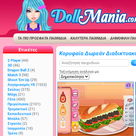
ΤΑ ΠΙΟ ΠΡΟΣΦΑΤΑ ΠΑΙΧΝΙΔΙΑ
ΚΑΛΥΤΕΡΑ ΠΑΙΧΝΙΔΙΑ
ΔΗΜΟΦΙΛΉ ΠΑΙ
Ετικέτες
Κορυφαία Δωρεάν Διαδικτυακά 
2 Player
(44)
3D
(46)
Dragon Ball Z
(4)
Ταξινόμηση ανάλογα με:
Match 3
(98)
Shoot 'Em Up
(29)
Λογαριασμός Y8
(1553)
Σκύλος
(375)
Μάχη
(21)
Γάτα
(400)
Πριγκίπισσα
(2101)
Τρομακτικό
(21)
Εκπαιδευτικό
(91)
Μπάλα
(57)
Στρατός
(2)
Ισορροπία
(18)
Τρένο
(9)