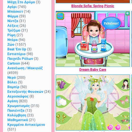
Μάχη Στο Δρόμο
(3)
Blonde Sofia: Spring Picnic
Αγόρι
(745)
Μπάσκετ
(14)
Φάρμα
(59)
Νίντζα
(31)
Λέξεις
(26)
Τρέξιμο
(31)
Ρίψη
(27)
Ντόρα
(94)
Ζώο
(1557)
Beat 'Em Up
(3)
Εστιατόριο
(98)
Παιχνίδι Ρόλων
(3)
Cartoon
(644)
Ανανέωση / Μακιγιάζ
Dream Baby Care
(4939)
Νερό
(200)
Βόλει
(5)
Βαμπίρ
(50)
Εκτοξευτής Φουσκών
(24)
Αεροσκάφος
(8)
Αγάπη
(820)
Χρωματισμός
(315)
Πασιέντζα
(13)
Κολύμβηση
(23)
Μαθηματικά
(21)
Κρυμμένο Αντικείμενο
(531)