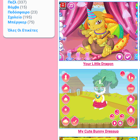
Παζλ
(337)
Βόμβα
(15)
Ποδόσφαιρο
(23)
Σχολείο
(195)
Μπέργκερ
(75)
Όλες Οι Ετικέτες
Your Little Dragon
My Cute Bunny Dressup