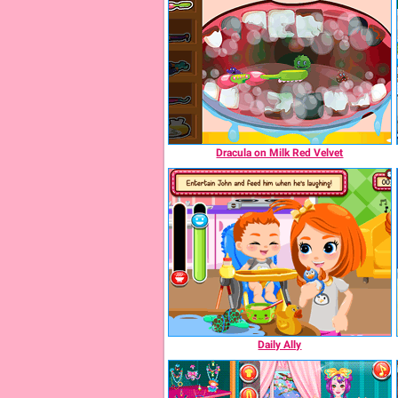
Dracula on Milk Red Velvet
Daily Ally