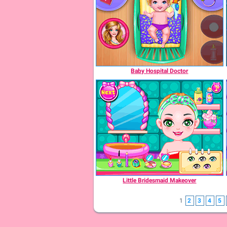
Baby Hospital Doctor
Little Bridesmaid Makeover
1
2
3
4
5