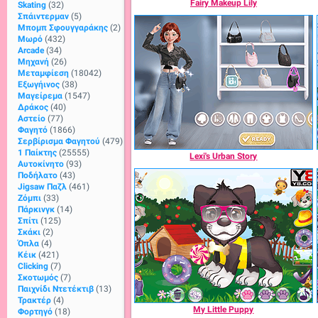
Fairy Makeup Lily
Skating
(32)
Σπάιντερμαν
(5)
Μπομπ Σφουγγαράκης
(2)
Μωρό
(432)
Arcade
(34)
Μηχανή
(26)
Μεταμφίεση
(18042)
Εξωγήινος
(38)
Μαγείρεμα
(1547)
Δράκος
(40)
Αστείο
(77)
Φαγητό
(1866)
Σερβίρισμα Φαγητού
(479)
1 Παίκτης
(25555)
Lexi's Urban Story
Αυτοκίνητο
(93)
Ποδήλατο
(43)
Jigsaw Παζλ
(461)
Ζόμπι
(33)
Πάρκινγκ
(14)
Σπίτι
(125)
Σκάκι
(2)
Όπλα
(4)
Κέικ
(421)
Clicking
(7)
Σκοτωμός
(7)
Παιχνίδι Ντετέκτιβ
(13)
Τρακτέρ
(4)
My Little Puppy
Φορτηγό
(18)