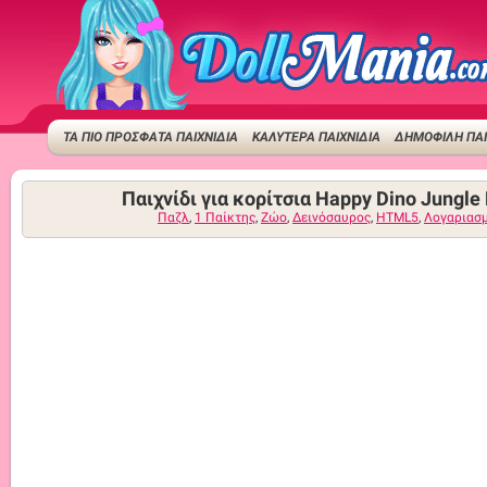
ΤΑ ΠΙΟ ΠΡΟΣΦΑΤΑ ΠΑΙΧΝΙΔΙΑ
ΚΑΛΥΤΕΡΑ ΠΑΙΧΝΙΔΙΑ
ΔΗΜΟΦΙΛΉ ΠΑΙ
Παιχνίδι για κορίτσια Happy Dino Jungle
Παζλ
,
1 Παίκτης
,
Ζώο
,
Δεινόσαυρος
,
HTML5
,
Λογαριασμ