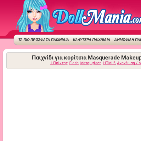
ΤΑ ΠΙΟ ΠΡΟΣΦΑΤΑ ΠΑΙΧΝΙΔΙΑ
ΚΑΛΥΤΕΡΑ ΠΑΙΧΝΙΔΙΑ
ΔΗΜΟΦΙΛΉ ΠΑΙ
Παιχνίδι για κορίτσια Masquerade Makeup
1 Παίκτης
,
Flash
,
Μεταμφίεση
,
HTML5
,
Ανανέωση / Μ