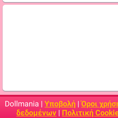
Dollmania |
Υποβολή
|
Όροι χρήσ
δεδομένων
|
Πολιτική Cooki