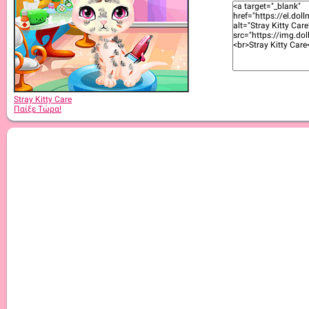
Stray Kitty Care
Παίξε Τώρα!