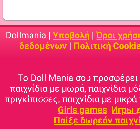
Dollmania |
Υποβολή
|
Όροι χρήσ
δεδομένων
|
Πολιτική Cooki
Το Doll Mania σου προσφέρει 
παιχνίδια με μωρά, παιχνίδια μό
πριγκίπισσες, παιχνίδια με μικρά 
Girls games
Игры 
Παίξε δωρεάν παιχν