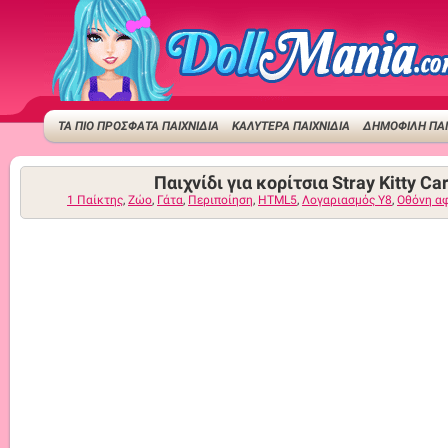
ΤΑ ΠΙΟ ΠΡΟΣΦΑΤΑ ΠΑΙΧΝΙΔΙΑ
ΚΑΛΥΤΕΡΑ ΠΑΙΧΝΙΔΙΑ
ΔΗΜΟΦΙΛΉ ΠΑΙ
Παιχνίδι για κορίτσια Stray Kitty Ca
1 Παίκτης
,
Ζώο
,
Γάτα
,
Περιποίηση
,
HTML5
,
Λογαριασμός Y8
,
Οθόνη α