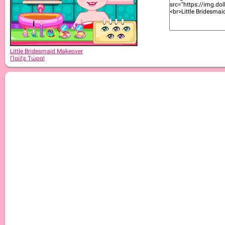
Little Bridesmaid Makeover
Παίξε Τώρα!