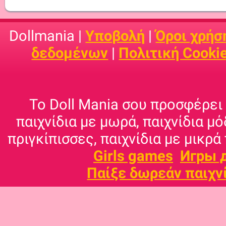
Dollmania |
Υποβολή
|
Όροι χρήσ
δεδομένων
|
Πολιτική Cooki
Το Doll Mania σου προσφέρει 
παιχνίδια με μωρά, παιχνίδια μό
πριγκίπισσες, παιχνίδια με μικρά 
Girls games
Игры 
Παίξε δωρεάν παιχν