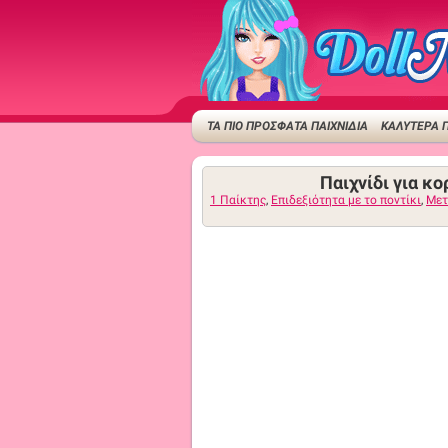
ΤΑ ΠΙΟ ΠΡΟΣΦΑΤΑ ΠΑΙΧΝΙΔΙΑ
ΚΑΛΥΤΕΡΑ Π
Παιχνίδι για κο
1 Παίκτης
,
Επιδεξιότητα με το ποντίκι
,
Μετ