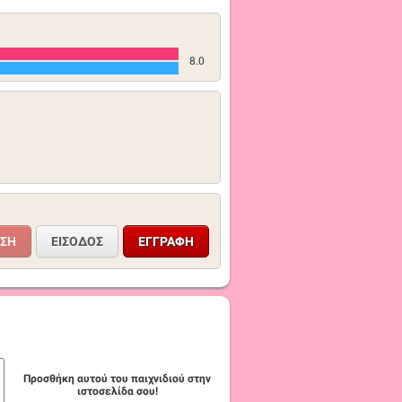
8.0
ΕΊΣΟΔΟΣ
ΕΓΓΡΑΦΉ
Προσθήκη αυτού του παιχνιδιού στην
ιστοσελίδα σου!