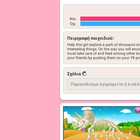
Ναι
Όχι
Πειργραφή παιχνιδιού:
Help this girl explore a park of dinosaurs a
interesting things. On the way you will enc
must take care of and feed among other tas
your friends by posting them on your Y8 pro
Σχόλια