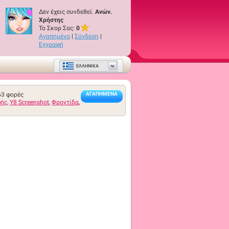
Δεν έχεις συνδεθεί.
Ανών.
Χρήστης
Το Σκορ Σας:
0
Αγαπημένα
|
Σύνδεση
|
Εγγραφή
ΕΛΛΗΝΙΚΆ
63
φορές
ΑΓΑΠΗΜΈΝΑ
φής
,
Y8 Screenshot
,
Φροντίδα
,