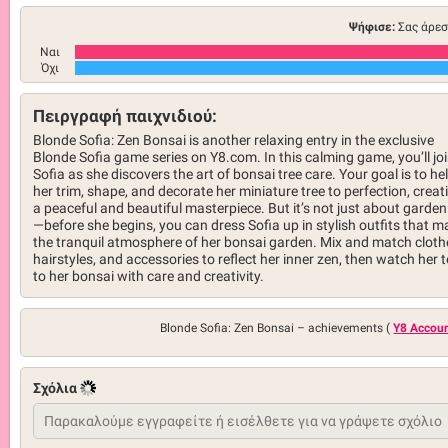
Ψήφισε:
Σας άρεσ
Ναι
Όχι
Πειργραφή παιχνιδιού:
Blonde Sofia: Zen Bonsai is another relaxing entry in the exclusive
Blonde Sofia game series on Y8.com. In this calming game, you’ll jo
Sofia as she discovers the art of bonsai tree care. Your goal is to he
her trim, shape, and decorate her miniature tree to perfection, creat
a peaceful and beautiful masterpiece. But it’s not just about garden
—before she begins, you can dress Sofia up in stylish outfits that m
the tranquil atmosphere of her bonsai garden. Mix and match cloth
hairstyles, and accessories to reflect her inner zen, then watch her 
to her bonsai with care and creativity.
Blonde Sofia: Zen Bonsai –
achievements (
Y8 Accou
Σχόλια