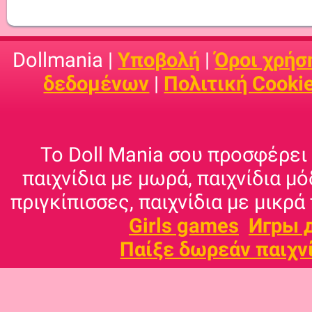
Dollmania |
Υποβολή
|
Όροι χρήσ
δεδομένων
|
Πολιτική Cooki
Το Doll Mania σου προσφέρει 
παιχνίδια με μωρά, παιχνίδια μό
πριγκίπισσες, παιχνίδια με μικρά 
Girls games
Игры 
Παίξε δωρεάν παιχν