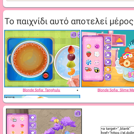
Το παιχνίδι αυτό αποτελεί μέρος
Blonde Sofia: Tanghulu
Blonde Sofia: Slime M