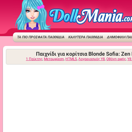
ΤΑ ΠΙΟ ΠΡΟΣΦΑΤΑ ΠΑΙΧΝΙΔΙΑ
ΚΑΛΥΤΕΡΑ ΠΑΙΧΝΙΔΙΑ
ΔΗΜΟΦΙΛΉ ΠΑΙ
Παιχνίδι για κορίτσια Blonde Sofia: Zen
1 Παίκτης
,
Μεταμφίεση
,
HTML5
,
Λογαριασμός Y8
,
Οθόνη αφής
,
Y8